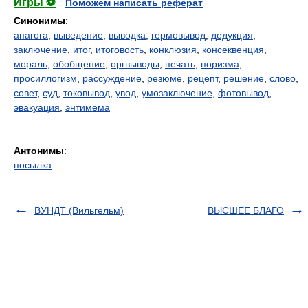
Игры ⚽
Поможем написать реферат
Синонимы
:
апагога
,
выведение
,
выводка
,
гермовывод
,
дедукция
,
заключение
,
итог
,
итоговость
,
конклюзия
,
консеквенция
,
мораль
,
обобщение
,
оргвыводы
,
печать
,
поризма
,
просиллогизм
,
рассуждение
,
резюме
,
рецепт
,
решение
,
слово
,
совет
,
суд
,
токовывод
,
увод
,
умозаключение
,
фотовывод
,
эвакуация
,
энтимема
Антонимы
:
посылка
ВУНДТ (Вильгельм)
ВЫСШЕЕ БЛАГО