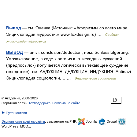
Вывод
— см. Оценка (Источник: «Афоризмы со всего мира.
Энциклопедия мудрости.» www.foxdesign.ru) …
Сводная
энциклопедия афоризмов
ВЫВОД
— англ. conclusion/deduction; нем. Schlussfolgerung.
Умозаключение, в ходе к рого из к. л. исходных суждений
(предпосылок) получается логически вытекающее суждение
(следствие). см. АБДУКЦИЯ, ДЕДУКЦИЯ, ИНДУКЦИЯ. Antinazi.
Энциклопедия социологии,… …
Энциклопедия социологии
© Академик, 2000-2026
18+
Обратная связь:
Техподдержка
,
Реклама на сайте
👣 Путешествия
Экспорт словарей на сайты
, сделанные на PHP,
Joomla,
Drupal,
WordPress, MODx.